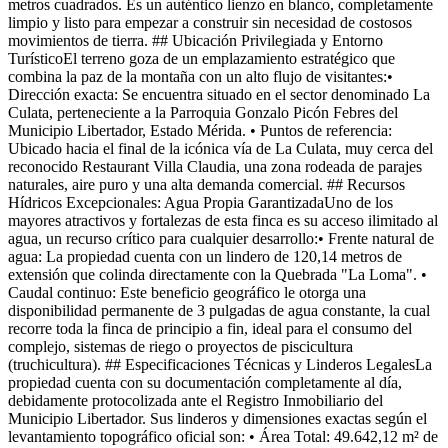
metros cuadrados. Es un auténtico lienzo en blanco, completamente
limpio y listo para empezar a construir sin necesidad de costosos
movimientos de tierra. ## Ubicación Privilegiada y Entorno
TurísticoEl terreno goza de un emplazamiento estratégico que
combina la paz de la montaña con un alto flujo de visitantes:•
Dirección exacta: Se encuentra situado en el sector denominado La
Culata, perteneciente a la Parroquia Gonzalo Picón Febres del
Municipio Libertador, Estado Mérida. • Puntos de referencia:
Ubicado hacia el final de la icónica vía de La Culata, muy cerca del
reconocido Restaurant Villa Claudia, una zona rodeada de parajes
naturales, aire puro y una alta demanda comercial. ## Recursos
Hídricos Excepcionales: Agua Propia GarantizadaUno de los
mayores atractivos y fortalezas de esta finca es su acceso ilimitado al
agua, un recurso crítico para cualquier desarrollo:• Frente natural de
agua: La propiedad cuenta con un lindero de 120,14 metros de
extensión que colinda directamente con la Quebrada "La Loma". •
Caudal continuo: Este beneficio geográfico le otorga una
disponibilidad permanente de 3 pulgadas de agua constante, la cual
recorre toda la finca de principio a fin, ideal para el consumo del
complejo, sistemas de riego o proyectos de piscicultura
(truchicultura). ## Especificaciones Técnicas y Linderos LegalesLa
propiedad cuenta con su documentación completamente al día,
debidamente protocolizada ante el Registro Inmobiliario del
Municipio Libertador. Sus linderos y dimensiones exactas según el
levantamiento topográfico oficial son: • Área Total: 49.642,12 m² de