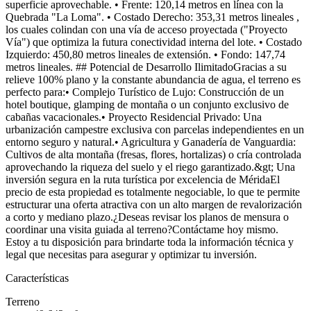
superficie aprovechable. • Frente: 120,14 metros en línea con la
Quebrada "La Loma". • Costado Derecho: 353,31 metros lineales ,
los cuales colindan con una vía de acceso proyectada ("Proyecto
Vía") que optimiza la futura conectividad interna del lote. • Costado
Izquierdo: 450,80 metros lineales de extensión. • Fondo: 147,74
metros lineales. ## Potencial de Desarrollo IlimitadoGracias a su
relieve 100% plano y la constante abundancia de agua, el terreno es
perfecto para:• Complejo Turístico de Lujo: Construcción de un
hotel boutique, glamping de montaña o un conjunto exclusivo de
cabañas vacacionales.• Proyecto Residencial Privado: Una
urbanización campestre exclusiva con parcelas independientes en un
entorno seguro y natural.• Agricultura y Ganadería de Vanguardia:
Cultivos de alta montaña (fresas, flores, hortalizas) o cría controlada
aprovechando la riqueza del suelo y el riego garantizado.&gt; Una
inversión segura en la ruta turística por excelencia de MéridaEl
precio de esta propiedad es totalmente negociable, lo que te permite
estructurar una oferta atractiva con un alto margen de revalorización
a corto y mediano plazo.¿Deseas revisar los planos de mensura o
coordinar una visita guiada al terreno?Contáctame hoy mismo.
Estoy a tu disposición para brindarte toda la información técnica y
legal que necesitas para asegurar y optimizar tu inversión.
Características
Terreno