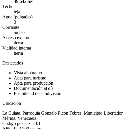
49.642 m²
Techo
teja
Agua (pulgadas)
3
Corriente
ambas
Acceso externo
tierra
Vialidad interna
tierra
Destacados
Vista al páramo
Apta para turismo
Apta para producción
Documentación al día
Posibilidad de subdivisión
Ubicación
La Culata
,
Parroquia
Gonzalo Picón Febres
,
Municipio
Libertador
,
Mérida
,
Venezuela
Código postal ·
5101
Altitud ·
2.500
msnm