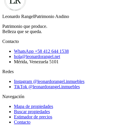
Leonardo Rangel
Patrimonio Andino
Patrimonio que produce.
Belleza que se queda.
Contacto
WhatsApp
+58 412 644 1538
hola@leonardorangel.net
Mérida
,
Venezuela
5101
Redes
Instagram
@leonardorangel.inmuebles
TikTok
@leonardorangel.inmuebles
Navegación
Mapa de propiedades
Buscar propiedades
Estimador de precios
Contacto