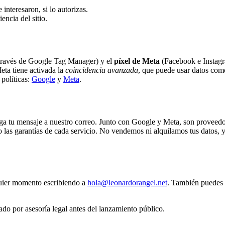
interesaron, si lo autorizas.
encia del sitio.
través de Google Tag Manager) y el
píxel de Meta
(Facebook e Instagra
eta tiene activada la
coincidencia avanzada
, que puede usar datos com
políticas:
Google
y
Meta
.
ega tu mensaje a nuestro correo. Junto con Google y Meta, son proveedo
jo las garantías de cada servicio. No vendemos ni alquilamos tus datos,
quier momento escribiendo a
hola@leonardorangel.net
. También puedes g
ado por asesoría legal antes del lanzamiento público.