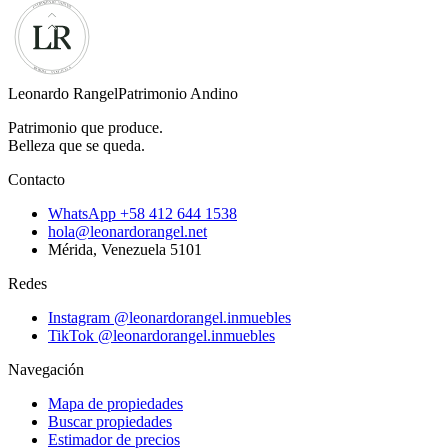
Leonardo Rangel
Patrimonio Andino
Patrimonio que produce.
Belleza que se queda.
Contacto
WhatsApp
+58 412 644 1538
hola@leonardorangel.net
Mérida
,
Venezuela
5101
Redes
Instagram
@leonardorangel.inmuebles
TikTok
@leonardorangel.inmuebles
Navegación
Mapa de propiedades
Buscar propiedades
Estimador de precios