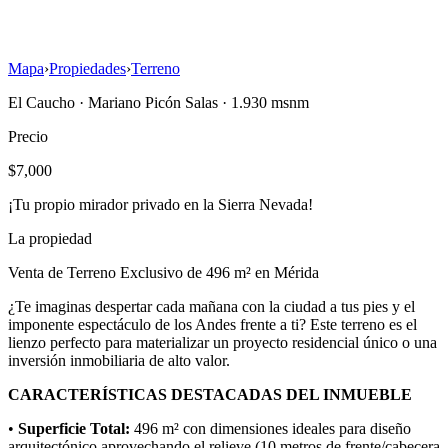
Mapa
›
Propiedades
›
Terreno
El Caucho
·
Mariano Picón Salas
· 1.930 msnm
Precio
$7,000
¡Tu propio mirador privado en la Sierra Nevada!
La propiedad
Venta de Terreno Exclusivo de 496 m² en Mérida
¿Te imaginas despertar cada mañana con la ciudad a tus pies y el
imponente espectáculo de los Andes frente a ti? Este terreno es el
lienzo perfecto para materializar un proyecto residencial único o una
inversión inmobiliaria de alto valor.
CARACTERÍSTICAS DESTACADAS DEL INMUEBLE
•
Superficie Total:
496 m² con dimensiones ideales para diseño
arquitectónico aprovechando el relieve (10 metros de frente/cabecera