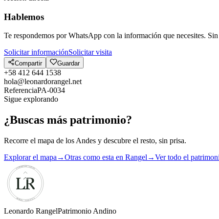
Hablemos
Te respondemos por WhatsApp con la información que necesites. Sin 
Solicitar información
Solicitar visita
Compartir
Guardar
+58 412 644 1538
hola@leonardorangel.net
Referencia
PA-0034
Sigue explorando
¿Buscas más patrimonio?
Recorre el mapa de los Andes y descubre el resto, sin prisa.
Explorar el mapa
→
Otras como esta en Rangel
→
Ver todo el patrimon
Leonardo Rangel
Patrimonio Andino