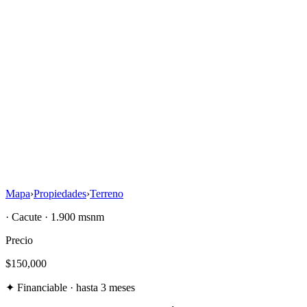
Ver
5
fotos
5
Mapa
›
Propiedades
›
Terreno
·
Cacute
· 1.900 msnm
Precio
$150,000
✦
Financiable · hasta 3 meses