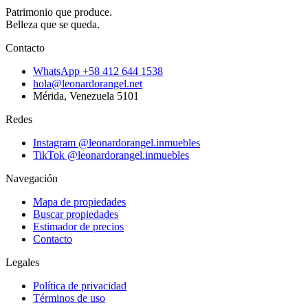
Patrimonio que produce.
Belleza que se queda.
Contacto
WhatsApp
+58 412 644 1538
hola@leonardorangel.net
Mérida
,
Venezuela
5101
Redes
Instagram
@leonardorangel.inmuebles
TikTok
@leonardorangel.inmuebles
Navegación
Mapa de propiedades
Buscar propiedades
Estimador de precios
Contacto
Legales
Política de privacidad
Términos de uso