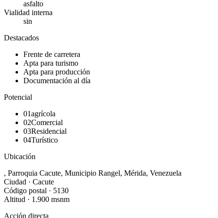
asfalto
Vialidad interna
sin
Destacados
Frente de carretera
Apta para turismo
Apta para producción
Documentación al día
Potencial
01
agrícola
02
Comercial
03
Residencial
04
Turístico
Ubicación
,
Parroquia
Cacute
,
Municipio
Rangel
,
Mérida
,
Venezuela
Ciudad ·
Cacute
Código postal ·
5130
Altitud ·
1.900
msnm
Acción directa