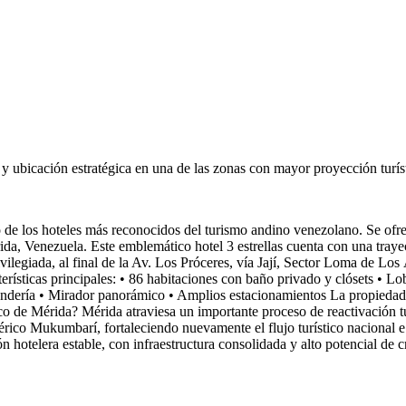
a y ubicación estratégica en una de las zonas con mayor proyección turís
eles más reconocidos del turismo andino venezolano. Se ofrece e
da, Venezuela. Este emblemático hotel 3 estrellas cuenta con una trayec
legiada, al final de la Av. Los Próceres, vía Jají, Sector Loma de Los 
terísticas principales: • 86 habitaciones con baño privado y clósets • L
lavandería • Mirador panorámico • Amplios estacionamientos La propieda
tico de Mérida? Mérida atraviesa un importante proceso de reactivación t
férico Mukumbarí, fortaleciendo nuevamente el flujo turístico nacional 
n hotelera estable, con infraestructura consolidada y alto potencial de 