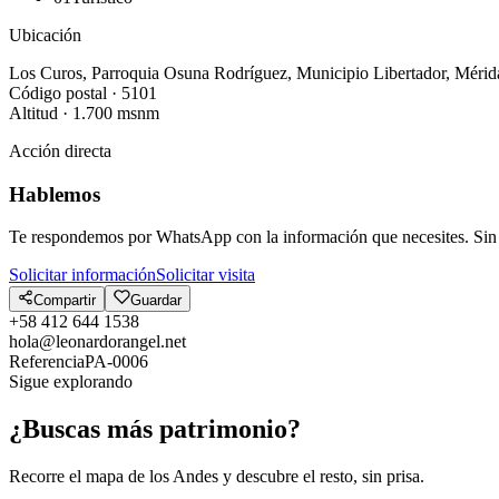
Ubicación
Los Curos
,
Parroquia
Osuna Rodríguez
,
Municipio
Libertador
,
Mérid
Código postal ·
5101
Altitud ·
1.700
msnm
Acción directa
Hablemos
Te respondemos por WhatsApp con la información que necesites. Sin 
Solicitar información
Solicitar visita
Compartir
Guardar
+58 412 644 1538
hola@leonardorangel.net
Referencia
PA-0006
Sigue explorando
¿Buscas más patrimonio?
Recorre el mapa de los Andes y descubre el resto, sin prisa.