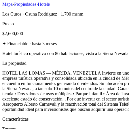
Mapa
›
Propiedades
›
Hotele
Los Curos
·
Osuna Rodríguez
· 1.700 msnm
Precio
$2,600,000
✦
Financiable · hasta 3 meses
Hotel turístico operativo con 86 habitaciones, vista a la Sierra Nevad
La propiedad
HOTEL LAS LOMAS — MÉRIDA, VENEZUELA Invierte en uno de los hot
empresa turística operativa y consolidada ubicada en la ciudad de Méri
encuentra en funcionamiento, generando dividendos. Su ubicación privi
la Sierra Nevada, a tan solo 10 minutos del centro de la ciudad. Carac
tienda • Dos salones de usos múltiples • Parque infantil • Área de 
excelente estado de conservación. ¿Por qué invertir en el sector turís
Aeropuerto Alberto Carnevali y la reactivación total del Sistema Tele
oportunidad ideal para inversionistas que buscan adquirir una operació
Características
Terreno