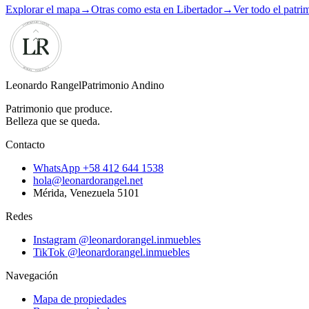
Explorar el mapa
→
Otras como esta en Libertador
→
Ver todo el patri
Leonardo Rangel
Patrimonio Andino
Patrimonio que produce.
Belleza que se queda.
Contacto
WhatsApp
+58 412 644 1538
hola@leonardorangel.net
Mérida
,
Venezuela
5101
Redes
Instagram
@leonardorangel.inmuebles
TikTok
@leonardorangel.inmuebles
Navegación
Mapa de propiedades