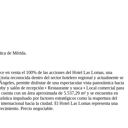
tica de Mérida.
n venta el 100% de las acciones del Hotel Las Lomas, una
toria reconocida dentro del sector hotelero regional y actualmente se
Ángeles, permite disfrutar de una espectacular vista panorámica hacia
obby y salón de recepción • Restaurante y tasca • Local comercial para
d cuenta con un área aproximada de 5.537,29 m² y se encuentra en
urística impulsado por factores estratégicos como la reapertura del
e internacional hacia la ciudad. El Hotel Las Lomas representa una
crecimiento. Precio negociable.