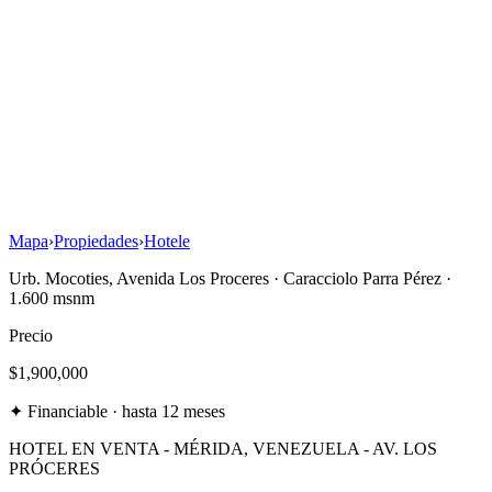
Ver
6
fotos
6
Mapa
›
Propiedades
›
Hotele
Urb. Mocoties, Avenida Los Proceres
·
Caracciolo Parra Pérez
·
1.600 msnm
Precio
$1,900,000
✦
Financiable · hasta 12 meses
HOTEL EN VENTA - MÉRIDA, VENEZUELA - AV. LOS
PRÓCERES