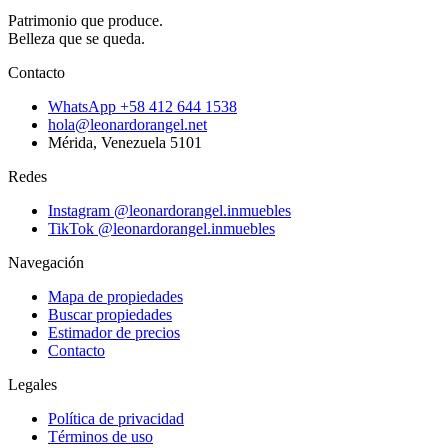
Patrimonio que produce.
Belleza que se queda.
Contacto
WhatsApp
+58 412 644 1538
hola@leonardorangel.net
Mérida
,
Venezuela
5101
Redes
Instagram
@leonardorangel.inmuebles
TikTok
@leonardorangel.inmuebles
Navegación
Mapa de propiedades
Buscar propiedades
Estimador de precios
Contacto
Legales
Política de privacidad
Términos de uso