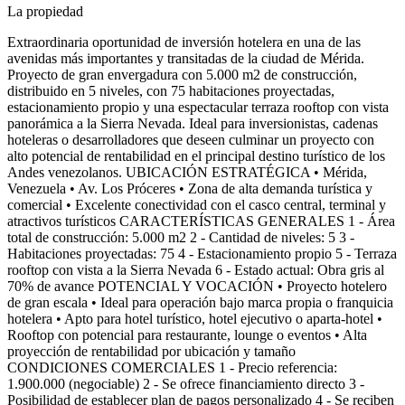
La propiedad
Extraordinaria oportunidad de inversión hotelera en una de las
avenidas más importantes y transitadas de la ciudad de Mérida.
Proyecto de gran envergadura con 5.000 m2 de construcción,
distribuido en 5 niveles, con 75 habitaciones proyectadas,
estacionamiento propio y una espectacular terraza rooftop con vista
panorámica a la Sierra Nevada. Ideal para inversionistas, cadenas
hoteleras o desarrolladores que deseen culminar un proyecto con
alto potencial de rentabilidad en el principal destino turístico de los
Andes venezolanos. UBICACIÓN ESTRATÉGICA • Mérida,
Venezuela • Av. Los Próceres • Zona de alta demanda turística y
comercial • Excelente conectividad con el casco central, terminal y
atractivos turísticos CARACTERÍSTICAS GENERALES 1 - Área
total de construcción: 5.000 m2 2 - Cantidad de niveles: 5 3 -
Habitaciones proyectadas: 75 4 - Estacionamiento propio 5 - Terraza
rooftop con vista a la Sierra Nevada 6 - Estado actual: Obra gris al
70% de avance POTENCIAL Y VOCACIÓN • Proyecto hotelero
de gran escala • Ideal para operación bajo marca propia o franquicia
hotelera • Apto para hotel turístico, hotel ejecutivo o aparta-hotel •
Rooftop con potencial para restaurante, lounge o eventos • Alta
proyección de rentabilidad por ubicación y tamaño
CONDICIONES COMERCIALES 1 - Precio referencia:
1.900.000 (negociable) 2 - Se ofrece financiamiento directo 3 -
Posibilidad de establecer plan de pagos personalizado 4 - Se reciben