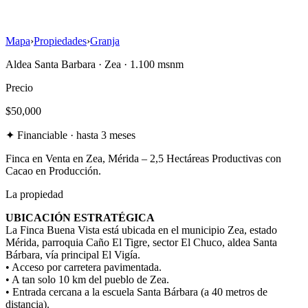
Mapa
›
Propiedades
›
Granja
Aldea Santa Barbara
·
Zea
· 1.100 msnm
Precio
$50,000
✦
Financiable · hasta 3 meses
Finca en Venta en Zea, Mérida – 2,5 Hectáreas Productivas con
Cacao en Producción.
La propiedad
UBICACIÓN ESTRATÉGICA
La Finca Buena Vista está ubicada en el municipio Zea, estado
Mérida, parroquia Caño El Tigre, sector El Chuco, aldea Santa
Bárbara, vía principal El Vigía.
• Acceso por carretera pavimentada.
• A tan solo 10 km del pueblo de Zea.
• Entrada cercana a la escuela Santa Bárbara (a 40 metros de
distancia).