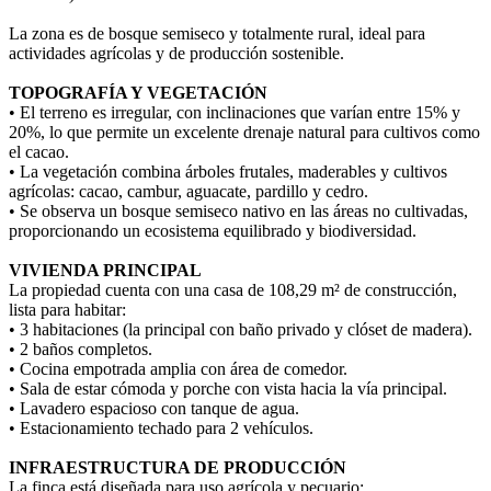
La zona es de bosque semiseco y totalmente rural, ideal para
actividades agrícolas y de producción sostenible.
TOPOGRAFÍA Y VEGETACIÓN
• El terreno es irregular, con inclinaciones que varían entre 15% y
20%, lo que permite un excelente drenaje natural para cultivos como
el cacao.
• La vegetación combina árboles frutales, maderables y cultivos
agrícolas: cacao, cambur, aguacate, pardillo y cedro.
• Se observa un bosque semiseco nativo en las áreas no cultivadas,
proporcionando un ecosistema equilibrado y biodiversidad.
VIVIENDA PRINCIPAL
La propiedad cuenta con una casa de 108,29 m² de construcción,
lista para habitar:
• 3 habitaciones (la principal con baño privado y clóset de madera).
• 2 baños completos.
• Cocina empotrada amplia con área de comedor.
• Sala de estar cómoda y porche con vista hacia la vía principal.
• Lavadero espacioso con tanque de agua.
• Estacionamiento techado para 2 vehículos.
INFRAESTRUCTURA DE PRODUCCIÓN
La finca está diseñada para uso agrícola y pecuario: