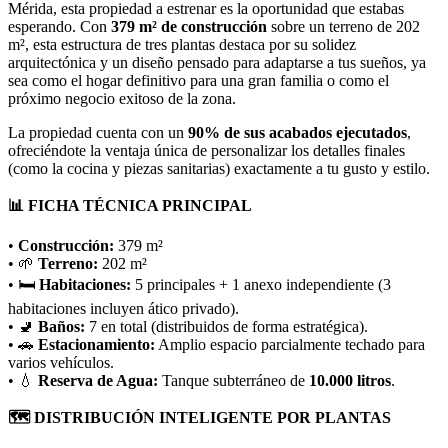
Mérida, esta propiedad a estrenar es la oportunidad que estabas
esperando. Con
379 m² de construcción
sobre un terreno de 202
m², esta estructura de tres plantas destaca por su solidez
arquitectónica y un diseño pensado para adaptarse a tus sueños, ya
sea como el hogar definitivo para una gran familia o como el
próximo negocio exitoso de la zona.
La propiedad cuenta con un
90% de sus acabados ejecutados
,
ofreciéndote la ventaja única de personalizar los detalles finales
(como la cocina y piezas sanitarias) exactamente a tu gusto y estilo.
📊 FICHA TÉCNICA PRINCIPAL
•
Construcción:
379 m²
• 🌱
Terreno:
202 m²
• 🛏️
Habitaciones:
5 principales + 1 anexo independiente (3
habitaciones incluyen ático privado).
• 🚽
Baños:
7 en total (distribuidos de forma estratégica).
• 🚗
Estacionamiento:
Amplio espacio parcialmente techado para
varios vehículos.
• 💧
Reserva de Agua:
Tanque subterráneo de
10.000 litros
.
🗺️ DISTRIBUCIÓN INTELIGENTE POR PLANTAS